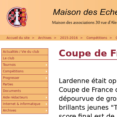
Accueil du site
>
Archives
>
2015-2016
>
Compétitions
>
Coupe de F
Actualités / Vie du club
Le club
Tournois
Compétitions
Progresser
Lardenne était o
Parties
Coupe de France q
Documents
dépourvue de gro
Aide rédacteurs
Internet & informatique
brillants jeunes "
Archives
score final est de 