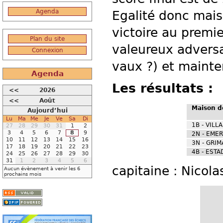
Agenda
Egalité donc mai
victoire au premi
Plan du site
valeureux adversa
Connexion
vaux ?) et mainte
Agenda
Les résultats :
<<
2026
<<
Août
Maison d
Aujourd’hui
Lu
Ma
Me
Je
Ve
Sa
Di
1B - VILL
27
28
29
30
31
1
2
3
4
5
6
7
8
9
2N - EMER
10
11
12
13
14
15
16
3N - GRIM
17
18
19
20
21
22
23
4B - ESTA
24
25
26
27
28
29
30
31
1
2
3
4
5
6
capitaine : Nicol
Aucun évènement à venir les 6
prochains mois