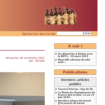
[
fr
]
Rechercher dans le site
A voir !
Un dimanche à Balma avec
la METL , 19 mars 2023
dimanche 28 novembre 2021
Nouvelle adresse du site
par
Nicolas
web...
Publications
Derniers articles
publiés
Tournoi interne, clap de fin
La finale du Championnat de
France des écoles, 12 au 14
juin 2026.
Dernière phase du Grand
Prix Jeunes de haute