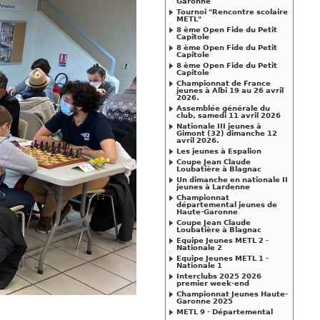
Garonne
Tournoi "Rencontre scolaire
METL"
8 ème Open Fide du Petit
Capitole
8 ème Open Fide du Petit
Capitole
8 ème Open Fide du Petit
Capitole
Championnat de France
jeunes à Albi 19 au 26 avril
2026.
Assemblée générale du
club, samedi 11 avril 2026
Nationale III jeunes à
Gimont (32) dimanche 12
avril 2026.
Les jeunes à Espalion
Coupe Jean Claude
Loubatière à Blagnac
Un dimanche en nationale II
jeunes à Lardenne
Championnat
départemental jeunes de
Haute-Garonne
Coupe Jean Claude
Loubatière à Blagnac
Equipe Jeunes METL 2 -
Nationale 2
Equipe Jeunes METL 1 -
Nationale 1
Interclubs 2025 2026
premier week-end
Championnat Jeunes Haute-
Garonne 2025
METL 9 - Départemental