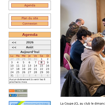
Agenda
Plan du site
Connexion
Agenda
<<
2026
<<
Août
Aujourd’hui
Lu
Ma
Me
Je
Ve
Sa
Di
27
28
29
30
31
1
2
3
4
5
6
7
8
9
10
11
12
13
14
15
16
17
18
19
20
21
22
23
24
25
26
27
28
29
30
31
1
2
3
4
5
6
Aucun évènement à venir les 6
prochains mois
La Coupe JCL au club le dima