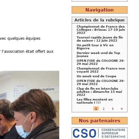
Navigation
Articles de la rubrique
Championnat de France des
Collèges : Brissac 17-19 juin
2022
Tournoi rapide jeune de fin
 avec quelques équipes
de saison : 12 juin 2022
Un petit tour à Vic en
Bigorre
association était offert aux
Dernier week-end de Top
Jeunes
OPEN FIDE de COLOGNE 26-
29 mai 2022
Championnat de France non
voyant 2022
Un week-end de Coupe
OPEN FIDE de COLOGNE 26-
29 mai 2022
Clap de fin en interclubs
adultes : dimanche 15 mai
2022
Les filles montent en
nationale I !!!
1
2
3
4
Nos partenaires