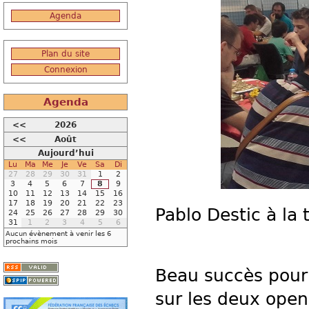
Agenda
Plan du site
Connexion
Agenda
<<
2026
<<
Août
Aujourd’hui
Lu
Ma
Me
Je
Ve
Sa
Di
27
28
29
30
31
1
2
3
4
5
6
7
8
9
10
11
12
13
14
15
16
17
18
19
20
21
22
23
Pablo Destic à la 
24
25
26
27
28
29
30
31
1
2
3
4
5
6
Aucun évènement à venir les 6
prochains mois
Beau succès pour 
sur les deux open