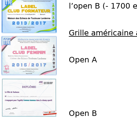
l’open B (- 1700 e
Grille américaine 
Open A
Open B