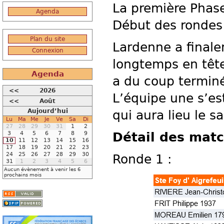
La première Phase
Agenda
Début des rondes 
Plan du site
Lardenne a final
Connexion
longtemps en têt
Agenda
a du coup terminé
<<
2026
L’équipe une s’es
<<
Août
Aujourd’hui
qui aura lieu le s
Lu
Ma
Me
Je
Ve
Sa
Di
27
28
29
30
31
1
2
3
4
5
6
7
8
9
Détail des matc
10
11
12
13
14
15
16
17
18
19
20
21
22
23
24
25
26
27
28
29
30
Ronde 1 :
31
1
2
3
4
5
6
Aucun évènement à venir les 6
prochains mois