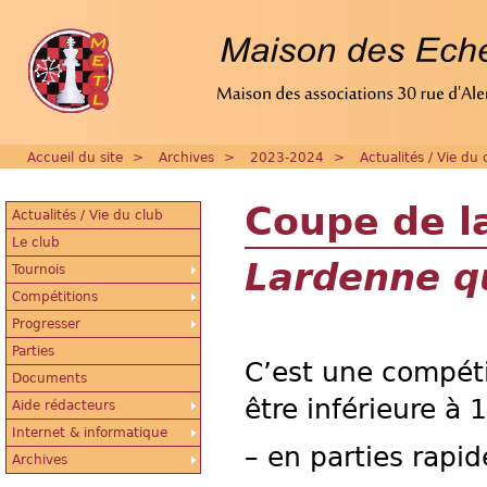
Accueil du site
>
Archives
>
2023-2024
>
Actualités / Vie du 
Coupe de l
Actualités / Vie du club
Le club
Lardenne qu
Tournois
Compétitions
Progresser
Parties
C’est une compéti
Documents
être inférieure à 
Aide rédacteurs
Internet & informatique
– en parties rapi
Archives