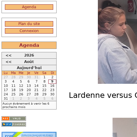
Agenda
Plan du site
Connexion
Agenda
<<
2026
<<
Août
Aujourd’hui
Lu
Ma
Me
Je
Ve
Sa
Di
27
28
29
30
31
1
2
3
4
5
6
7
8
9
10
11
12
13
14
15
16
17
18
19
20
21
22
23
Lardenne versus G
24
25
26
27
28
29
30
31
1
2
3
4
5
6
Aucun évènement à venir les 6
prochains mois