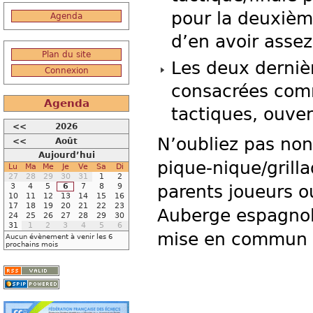
pour la deuxièm
Agenda
d’en avoir assez
Plan du site
Les deux derniè
Connexion
consacrées comm
Agenda
tactiques, ouvert
<<
2026
N’oubliez pas no
<<
Août
Aujourd’hui
pique-nique/grilla
Lu
Ma
Me
Je
Ve
Sa
Di
27
28
29
30
31
1
2
3
4
5
6
7
8
9
parents joueurs ou
10
11
12
13
14
15
16
17
18
19
20
21
22
23
Auberge espagnol
24
25
26
27
28
29
30
31
1
2
3
4
5
6
mise en commun en
Aucun évènement à venir les 6
prochains mois