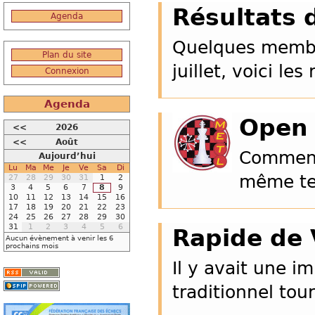
Résultats d
Agenda
Quelques membre
Plan du site
juillet, voici les
Connexion
Agenda
Open 
<<
2026
<<
Août
Comment 
Aujourd’hui
Lu
Ma
Me
Je
Ve
Sa
Di
même tem
27
28
29
30
31
1
2
3
4
5
6
7
8
9
10
11
12
13
14
15
16
17
18
19
20
21
22
23
24
25
26
27
28
29
30
31
1
2
3
4
5
6
Rapide de 
Aucun évènement à venir les 6
prochains mois
Il y avait une i
traditionnel tou