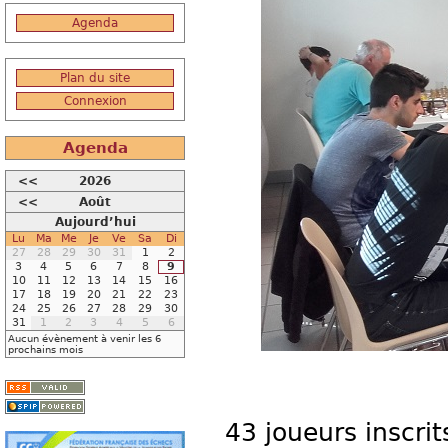
Agenda
Plan du site
Connexion
Agenda
<<
2026
<<
Août
Aujourd’hui
Lu
Ma
Me
Je
Ve
Sa
Di
27
28
29
30
31
1
2
3
4
5
6
7
8
9
10
11
12
13
14
15
16
17
18
19
20
21
22
23
24
25
26
27
28
29
30
31
1
2
3
4
5
6
Aucun évènement à venir les 6
prochains mois
43 joueurs inscrit