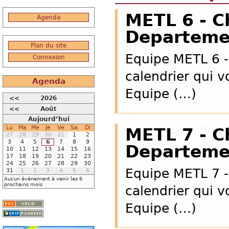
METL 6 - 
Agenda
Departeme
Plan du site
Equipe METL 6 -
Connexion
calendrier qui v
Agenda
Equipe (…)
<<
2026
<<
Août
Aujourd’hui
Lu
Ma
Me
Je
Ve
Sa
Di
METL 7 - 
27
28
29
30
31
1
2
3
4
5
6
7
8
9
Departeme
10
11
12
13
14
15
16
17
18
19
20
21
22
23
24
25
26
27
28
29
30
Equipe METL 7 -
31
1
2
3
4
5
6
Aucun évènement à venir les 6
prochains mois
calendrier qui v
Equipe (…)