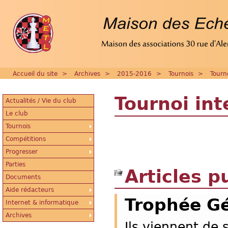
Accueil du site
>
Archives
>
2015-2016
>
Tournois
>
Tourn
Tournoi int
Actualités / Vie du club
Le club
Tournois
Compétitions
Progresser
Parties
Articles p
Documents
Aide rédacteurs
Trophée Gé
Internet & informatique
Archives
Ils viennent de s