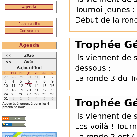
Agenda
Tournoi jeunes :
Début de la ron
Plan du site
Connexion
Trophée Gé
Agenda
<<
2026
Ils viennent de s
<<
Août
dessous :
Aujourd’hui
Lu
Ma
Me
Je
Ve
Sa
Di
La ronde 3 du T
27
28
29
30
31
1
2
3
4
5
6
7
8
9
10
11
12
13
14
15
16
17
18
19
20
21
22
23
24
25
26
27
28
29
30
31
1
2
3
4
5
6
Trophée Gé
Aucun évènement à venir les 6
prochains mois
Ils viennent de s
Les voilà ! Tour
La ronde 2 est 