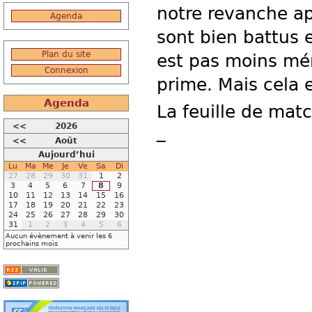
notre revanche ap
Agenda
sont bien battus e
Plan du site
est pas moins mér
Connexion
prime. Mais cela 
Agenda
La feuille de matc
<<
2026
_
<<
Août
Aujourd’hui
Lu
Ma
Me
Je
Ve
Sa
Di
27
28
29
30
31
1
2
3
4
5
6
7
8
9
10
11
12
13
14
15
16
17
18
19
20
21
22
23
24
25
26
27
28
29
30
31
1
2
3
4
5
6
Aucun évènement à venir les 6
prochains mois