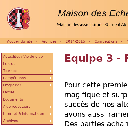
Accueil du site
>
Archives
>
2014-2015
>
Compétitions
>
Equipe 3 -
Actualités / Vie du club
Le club
Tournois
Compétitions
Pour cette premièr
Progresser
Parties
magifique et surp
Documents
succès de nos alt
Aide rédacteurs
avons aussi ramen
Internet & informatique
Archives
Des parties achar