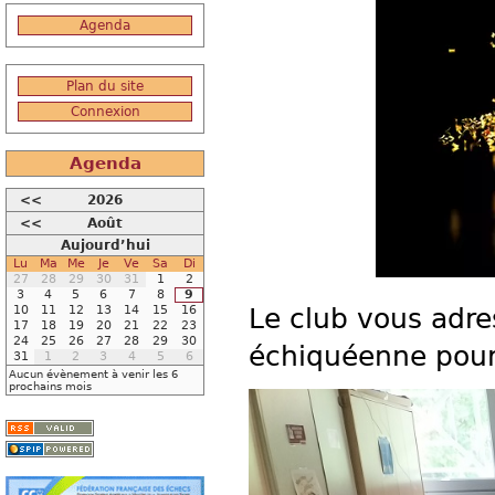
Agenda
Plan du site
Connexion
Agenda
<<
2026
<<
Août
Aujourd’hui
Lu
Ma
Me
Je
Ve
Sa
Di
27
28
29
30
31
1
2
3
4
5
6
7
8
9
10
11
12
13
14
15
16
Le club vous adre
17
18
19
20
21
22
23
24
25
26
27
28
29
30
échiquéenne pour
31
1
2
3
4
5
6
Aucun évènement à venir les 6
prochains mois