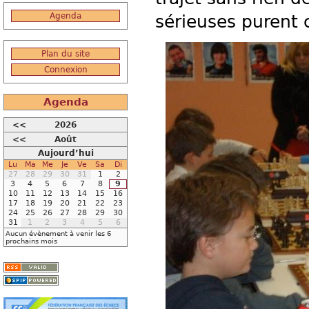
Agenda
sérieuses purent
Plan du site
Connexion
Agenda
<<
2026
<<
Août
Aujourd’hui
Lu
Ma
Me
Je
Ve
Sa
Di
27
28
29
30
31
1
2
3
4
5
6
7
8
9
10
11
12
13
14
15
16
17
18
19
20
21
22
23
24
25
26
27
28
29
30
31
1
2
3
4
5
6
Aucun évènement à venir les 6
prochains mois