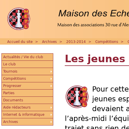
Accueil du site
>
Archives
>
2013-2014
>
Compétitions
>
Les jeunes
Actualités / Vie du club
Le club
Tournois
Compétitions
Progresser
Pour cett
Parties
jeunes esp
Documents
devaient a
Aide rédacteurs
Internet & informatique
l’après-midi l’équ
Archives
trajet sans rien d