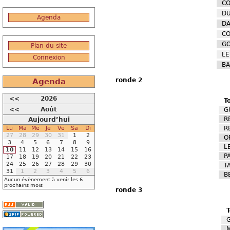
CO
DU
Agenda
DA
CO
GO
Plan du site
LE
Connexion
BA
ronde 2
Agenda
<<
2026
T
<<
Août
G
R
Aujourd’hui
R
Lu
Ma
Me
Je
Ve
Sa
Di
27
28
29
30
31
1
2
O
3
4
5
6
7
8
9
L
10
11
12
13
14
15
16
P
17
18
19
20
21
22
23
24
25
26
27
28
29
30
T
31
1
2
3
4
5
6
B
Aucun évènement à venir les 6
prochains mois
ronde 3
G