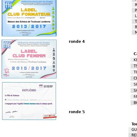
P
T
B
ronde 4
C
K
T
T
C
S
S
F
B
ronde 5
To
GU
RE