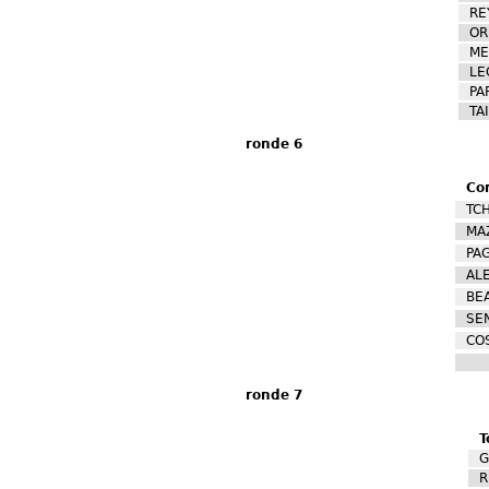
RE
OR
ME
LE
PA
TA
ronde 6
Co
TC
MAZ
PA
ALE
BEA
SEN
COS
ronde 7
T
G
R