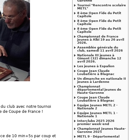
Garonne
Tournoi "Rencontre scolaire
METL"
8 ème Open Fide du Petit
Capitole
8 ème Open Fide du Petit
Capitole
8 ème Open Fide du Petit
Capitole
Championnat de France
jeunes à Albi 19 au 26 avril
2026.
Assemblée générale du
club, samedi 11 avril 2026
Nationale III jeunes à
Gimont (32) dimanche 12
avril 2026.
Les jeunes à Espalion
Coupe Jean Claude
Loubatière à Blagnac
Un dimanche en nationale II
jeunes à Lardenne
Championnat
départemental jeunes de
Haute-Garonne
Coupe Jean Claude
Loubatière à Blagnac
Equipe Jeunes METL 2 -
 du club avec notre tournoi
Nationale 2
ale de Coupe de France !
Equipe Jeunes METL 1 -
Nationale 1
Interclubs 2025 2026
premier week-end
Championnat Jeunes Haute-
Garonne 2025
ence de 10 min+5s par coup et
METL 9 - Départemental