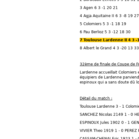
3 Agen 6 3 -1 20 21
4 Agja Aquitaine II 6 3 -8 19 27
5 Colomiers 5 3 -1 18 19
6 Pau Berlioz 5 3 -12 18 30
7 Toulouse Lardenne II 4 3 -
8 Albert le Grand 4 3 -20 13 33
32ème de finale de Coupe de F
Lardenne accueillait Colomiers 
équipiers de Lardenne parviendr
espinoux qui a sans doute dû l
Détail du match :
Toulouse Lardenne 3 - 1 Colomi
SANCHEZ Nicolas 2149 1 - 0 H
ESPINOUX Jules 1902 0 - 1 GE
VIVIER Theo 1919 1 - 0 PERE
CASSAM-CHENAI Eric 1923 1 - 