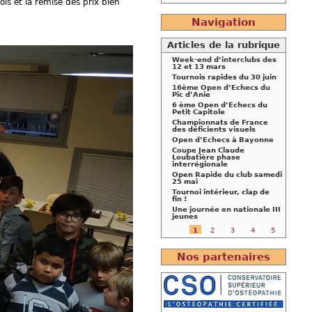
is et la remise des prix bien
Navigation
Articles de la rubrique
Week-end d’interclubs des
12 et 13 mars
Tournois rapides du 30 juin
16ème Open d’Echecs du
Pic d’Anie
6 ème Open d’Echecs du
Petit Capitole
Championnats de France
des déficients visuels
Open d’Echecs à Bayonne
Coupe Jean Claude
Loubatière phase
interrégionale
Open Rapide du club samedi
25 mai
Tournoi intérieur, clap de
fin !
Une journée en nationale III
jeunes
1
2
3
4
5
Nos partenaires