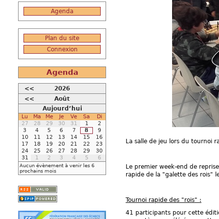
Agenda
Plan du site
Connexion
Agenda
<<
2026
<<
Août
Aujourd’hui
Lu
Ma
Me
Je
Ve
Sa
Di
27
28
29
30
31
1
2
3
4
5
6
7
8
9
10
11
12
13
14
15
16
La salle de jeu lors du tournoi 
17
18
19
20
21
22
23
24
25
26
27
28
29
30
31
1
2
3
4
5
6
Aucun évènement à venir les 6
Le premier week-end de reprise
prochains mois
rapide de la "galette des rois"
Tournoi rapide des "rois" :
41 participants pour cette édi