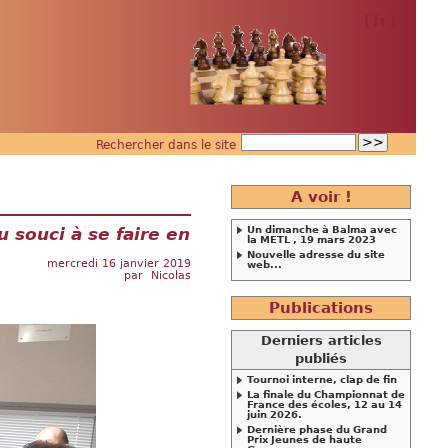
[
fr
]
Rechercher dans le site
A voir !
 souci à se faire en
Un dimanche à Balma avec
la METL , 19 mars 2023
Nouvelle adresse du site
mercredi 16 janvier 2019
web...
par
Nicolas
Publications
Derniers articles
publiés
Tournoi interne, clap de fin
La finale du Championnat de
France des écoles, 12 au 14
juin 2026.
Dernière phase du Grand
Prix Jeunes de haute