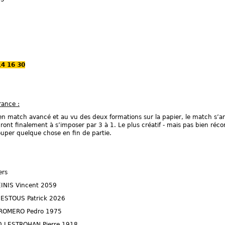
14 16 30
rance :
en match avancé et au vu des deux formations sur la papier, le match s’an
ont finalement à s’imposer par 3 à 1. Le plus créatif - mais pas bien réco
ouper quelque chose en fin de partie.
ers
EINIS Vincent 2059
NESTOUS Patrick 2026
Z ROMERO Pedro 1975
0 LESTROHAN Pierre 1918