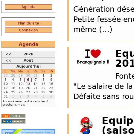
Agenda
Génération dés
Petite fessée en
Plan du site
même (…)
Connexion
Agenda
Equ
<<
2026
20
<<
Août
Aujourd’hui
Lu
Ma
Me
Je
Ve
Sa
Di
Font
27
28
29
30
31
1
2
3
4
5
6
7
8
9
10
11
12
13
14
15
16
"Le salaire de l
17
18
19
20
21
22
23
24
25
26
27
28
29
30
Défaite sans ro
31
1
2
3
4
5
6
Aucun évènement à venir les 6
prochains mois
Equip
(sais