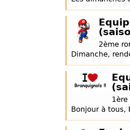
Equip
(sais
2ème ron
Dimanche, rende
Equ
(sa
1ère 
Bonjour à tous, 