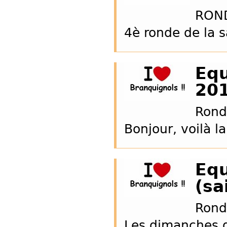
ROND
4è ronde de la 
Equ
20
Rond
Bonjour, voilà l
Equ
(sa
Rond
Les dimanches d’