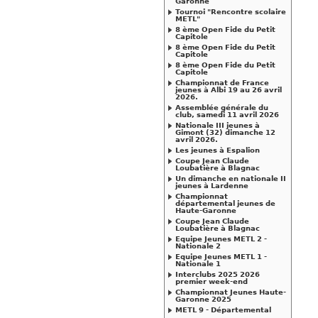
Garonne
Tournoi "Rencontre scolaire
METL"
8 ème Open Fide du Petit
Capitole
8 ème Open Fide du Petit
Capitole
8 ème Open Fide du Petit
Capitole
Championnat de France
jeunes à Albi 19 au 26 avril
2026.
Assemblée générale du
club, samedi 11 avril 2026
Nationale III jeunes à
Gimont (32) dimanche 12
avril 2026.
Les jeunes à Espalion
Coupe Jean Claude
Loubatière à Blagnac
Un dimanche en nationale II
jeunes à Lardenne
Championnat
départemental jeunes de
Haute-Garonne
Coupe Jean Claude
Loubatière à Blagnac
Equipe Jeunes METL 2 -
Nationale 2
Equipe Jeunes METL 1 -
Nationale 1
Interclubs 2025 2026
premier week-end
Championnat Jeunes Haute-
Garonne 2025
METL 9 - Départemental