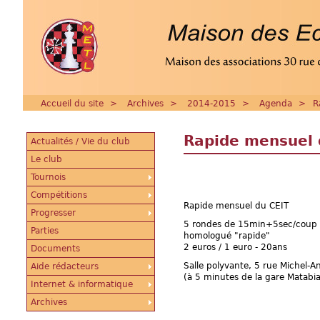
Accueil du site
>
Archives
>
2014-2015
>
Agenda
>
R
Rapide mensuel 
Actualités / Vie du club
Le club
Tournois
Compétitions
Rapide mensuel du CEIT
Progresser
5 rondes de 15min+5sec/coup
Parties
homologué "rapide"
2 euros / 1 euro - 20ans
Documents
Salle polyvante, 5 rue Michel
Aide rédacteurs
(à 5 minutes de la gare Matabi
Internet & informatique
Archives