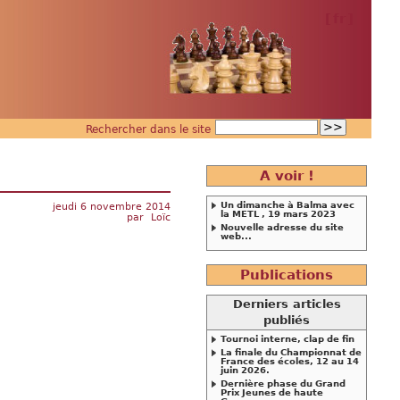
[
fr
]
Rechercher dans le site
A voir !
Un dimanche à Balma avec
jeudi 6 novembre 2014
la METL , 19 mars 2023
par
Loïc
Nouvelle adresse du site
web...
Publications
Derniers articles
publiés
Tournoi interne, clap de fin
La finale du Championnat de
France des écoles, 12 au 14
juin 2026.
Dernière phase du Grand
Prix Jeunes de haute