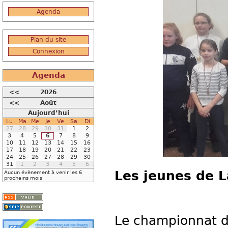
Agenda
Plan du site
Connexion
Agenda
<<
2026
<<
Août
Aujourd’hui
Lu
Ma
Me
Je
Ve
Sa
Di
27
28
29
30
31
1
2
3
4
5
6
7
8
9
10
11
12
13
14
15
16
17
18
19
20
21
22
23
24
25
26
27
28
29
30
31
1
2
3
4
5
6
Les jeunes de 
Aucun évènement à venir les 6
prochains mois
Le championnat d