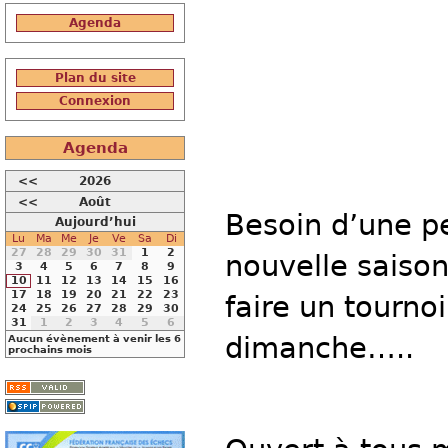
Agenda
Plan du site
Connexion
Agenda
<<
2026
<<
Août
Besoin d’une p
Aujourd’hui
Lu
Ma
Me
Je
Ve
Sa
Di
27
28
29
30
31
1
2
nouvelle saison
3
4
5
6
7
8
9
10
11
12
13
14
15
16
17
18
19
20
21
22
23
faire un tourn
24
25
26
27
28
29
30
31
1
2
3
4
5
6
dimanche…..
Aucun évènement à venir les 6
prochains mois