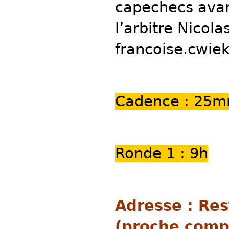
capechecs ava
l’arbitre Nicol
francoise.cwie
Cadence : 25m
Ronde 1 : 9h
Adresse : Re
(proche comp