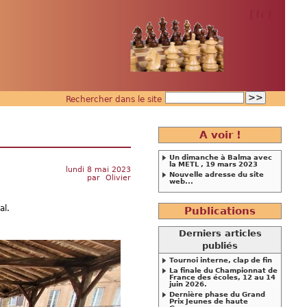
[
fr
]
Rechercher dans le site
A voir !
Un dimanche à Balma avec
la METL , 19 mars 2023
lundi 8 mai 2023
Nouvelle adresse du site
par
Olivier
web...
al.
Publications
Derniers articles
publiés
Tournoi interne, clap de fin
La finale du Championnat de
France des écoles, 12 au 14
juin 2026.
Dernière phase du Grand
Prix Jeunes de haute