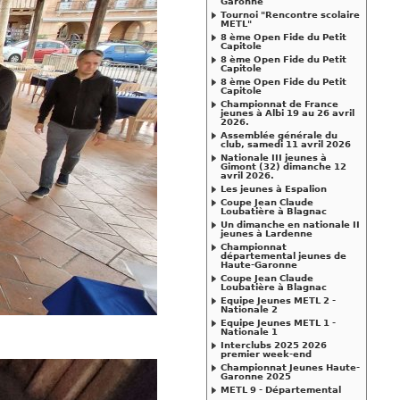
Garonne
Tournoi "Rencontre scolaire
METL"
8 ème Open Fide du Petit
Capitole
8 ème Open Fide du Petit
Capitole
8 ème Open Fide du Petit
Capitole
Championnat de France
jeunes à Albi 19 au 26 avril
2026.
Assemblée générale du
club, samedi 11 avril 2026
Nationale III jeunes à
Gimont (32) dimanche 12
avril 2026.
Les jeunes à Espalion
Coupe Jean Claude
Loubatière à Blagnac
Un dimanche en nationale II
jeunes à Lardenne
Championnat
départemental jeunes de
Haute-Garonne
Coupe Jean Claude
Loubatière à Blagnac
Equipe Jeunes METL 2 -
Nationale 2
Equipe Jeunes METL 1 -
Nationale 1
Interclubs 2025 2026
premier week-end
Championnat Jeunes Haute-
Garonne 2025
METL 9 - Départemental