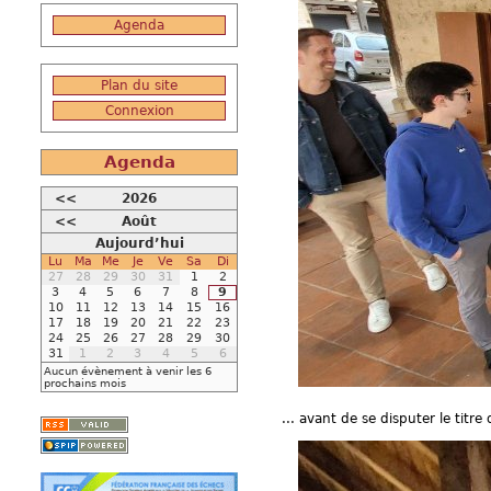
Agenda
Plan du site
Connexion
Agenda
<<
2026
<<
Août
Aujourd’hui
Lu
Ma
Me
Je
Ve
Sa
Di
27
28
29
30
31
1
2
3
4
5
6
7
8
9
10
11
12
13
14
15
16
17
18
19
20
21
22
23
24
25
26
27
28
29
30
31
1
2
3
4
5
6
Aucun évènement à venir les 6
prochains mois
... avant de se disputer le titr