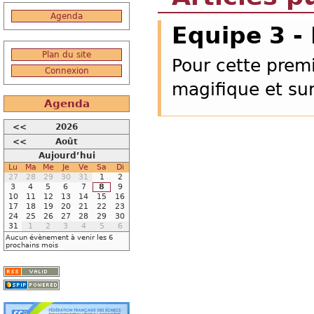
Agenda
Equipe 3 -
Plan du site
Pour cette premi
Connexion
magifique et su
Agenda
<<
2026
<<
Août
Aujourd’hui
Lu
Ma
Me
Je
Ve
Sa
Di
27
28
29
30
31
1
2
3
4
5
6
7
8
9
10
11
12
13
14
15
16
17
18
19
20
21
22
23
24
25
26
27
28
29
30
31
1
2
3
4
5
6
Aucun évènement à venir les 6
prochains mois