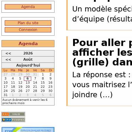
Agenda
Un modèle spécia
d’équipe (résult
Plan du site
Connexion
Pour aller
Agenda
afficher le
<<
2026
(grille) da
<<
Août
Aujourd’hui
Lu
Ma
Me
Je
Ve
Sa
Di
La réponse est :
27
28
29
30
31
1
2
3
4
5
6
7
8
9
vous maitrisez l
10
11
12
13
14
15
16
17
18
19
20
21
22
23
24
25
26
27
28
29
30
joindre (…)
31
1
2
3
4
5
6
Aucun évènement à venir les 6
prochains mois