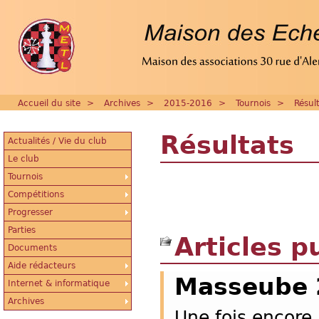
Accueil du site
>
Archives
>
2015-2016
>
Tournois
>
Résul
Résultats
Actualités / Vie du club
Le club
Tournois
Compétitions
Progresser
Parties
Articles p
Documents
Aide rédacteurs
Masseube 
Internet & informatique
Archives
Une fois encore,