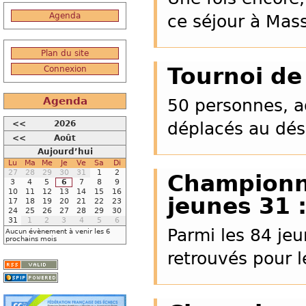
Agenda
ce séjour à Mas
Plan du site
Tournoi de
Connexion
Agenda
50 personnes, ad
<<
2026
déplacés au dés
<<
Août
Aujourd’hui
Lu
Ma
Me
Je
Ve
Sa
Di
27
28
29
30
31
1
2
Championn
3
4
5
6
7
8
9
10
11
12
13
14
15
16
jeunes 31 :
17
18
19
20
21
22
23
24
25
26
27
28
29
30
31
1
2
3
4
5
6
Parmi les 84 jeu
Aucun évènement à venir les 6
prochains mois
retrouvés pour 