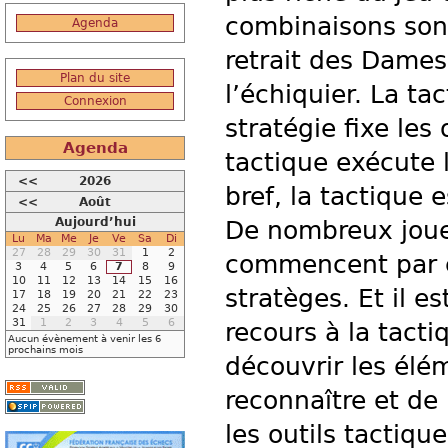
combinaisons sont
Agenda
retrait des Dames
Plan du site
l’échiquier. La ta
Connexion
stratégie fixe les
Agenda
tactique exécute
<<
2026
bref, la tactique e
<<
Août
Aujourd’hui
De nombreux joueu
Lu
Ma
Me
Je
Ve
Sa
Di
27
28
29
30
31
1
2
commencent par êt
3
4
5
6
7
8
9
10
11
12
13
14
15
16
stratèges. Et il e
17
18
19
20
21
22
23
24
25
26
27
28
29
30
31
1
2
3
4
5
6
recours à la tacti
Aucun évènement à venir les 6
prochains mois
découvrir les élém
reconnaître et de
les outils tactiq