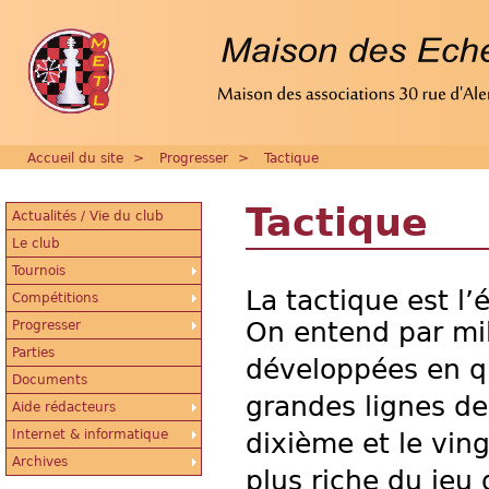
Accueil du site
>
Progresser
>
Tactique
Tactique
Actualités / Vie du club
Le club
Tournois
La tactique est l’
Compétitions
On entend par mil
Progresser
Parties
développées en qui
Documents
grandes lignes de
Aide rédacteurs
Internet & informatique
dixième et le ving
Archives
plus riche du jeu