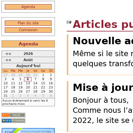
Agenda
Articles p
Plan du site
Connexion
Nouvelle a
Agenda
Même si le site 
<<
2026
<<
Août
quelques transf
Aujourd’hui
Lu
Ma
Me
Je
Ve
Sa
Di
27
28
29
30
31
1
2
3
4
5
6
7
8
9
10
11
12
13
14
15
16
Mise à jour
17
18
19
20
21
22
23
24
25
26
27
28
29
30
31
1
2
3
4
5
6
Bonjour à tous,
Aucun évènement à venir les 6
prochains mois
Comme nous l’av
2022, le site se