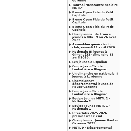
Garonne
Tournoi "Rencontre scolaire
METL"
8 ème Open Fide du Petit
Capitole
8 ème Open Fide du Petit
Capitole
8 ème Open Fide du Petit
Capitole
Championnat de France
jeunes à Albi 19 au 26 avril
2026.
Assemblée générale du
club, samedi 11 avril 2026
Nationale III jeunes à
Gimont (32) dimanche 12
avril 2026.
Les jeunes à Espalion
Coupe Jean Claude
Loubatière à Blagnac
Un dimanche en nationale II
jeunes à Lardenne
Championnat
départemental jeunes de
Haute-Garonne
Coupe Jean Claude
Loubatière à Blagnac
Equipe Jeunes METL 2 -
Nationale 2
Equipe Jeunes METL 1 -
Nationale 1
Interclubs 2025 2026
premier week-end
Championnat Jeunes Haute-
Garonne 2025
METL 9 - Départemental