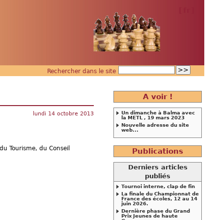
[
fr
]
Rechercher dans le site
A voir !
Un dimanche à Balma avec
lundi 14 octobre 2013
la METL , 19 mars 2023
Nouvelle adresse du site
web...
 du Tourisme, du Conseil
Publications
Derniers articles
publiés
Tournoi interne, clap de fin
La finale du Championnat de
France des écoles, 12 au 14
juin 2026.
Dernière phase du Grand
Prix Jeunes de haute