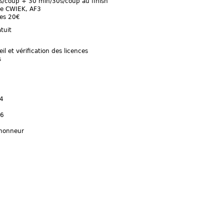
/coup + 30 min/30s/coup au finish
ise CWIEK, AF3
nes 20€
tuit
 et vérification des licences
s
 4
 6
’honneur