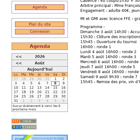
Cadence : 40 coups/1h30 + 30s
Arbitre principal : Mme Franço
Agenda
Engagement : adulte 40€, jeu
MI et GMI avec licence FFE : gra
Plan du site
Programme :
Connexion
Dimanche 3 août 14h30 : Accueil
15h30 : Clôture des inscription
15h45 : Ouverture du tournoi
Agenda
16h00 : ronde 1
Lundi 4 août 16h00 : ronde 2
<<
2026
Mardi 5 août 16h00 : ronde 3
Mercredi 6 août 16h00 : ronde
<<
Août
Jeudi 7 août 16h00 : ronde 5
Aujourd’hui
Vendredi 8 août 16h00 : ronde
Lu
Ma
Me
Je
Ve
Sa
Di
Samedi 9 août 9h30 : ronde 7
27
28
29
30
31
1
2
15h45 : Remise des prix, vin d
3
4
5
6
7
8
9
10
11
12
13
14
15
16
17
18
19
20
21
22
23
24
25
26
27
28
29
30
31
1
2
3
4
5
6
Aucun évènement à venir les 6
prochains mois