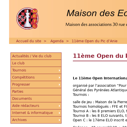
Accueil du site
>
Agenda
>
11ème Open du Pic d’Anie
11ème Open du P
Actualités / Vie du club
Le club
Tournois
Compétitions
Le 11ème Open International
Progresser
organisé par l’association "Pour
Général des Pyrénées Atlantique
Parties
Tournois :
Documents
salle de jeu : Maison de la Pierr
Aide rédacteurs
Tournois homologués : FFE et FI
Tournoi A : les 8 premiers ELO,
Internet & informatique
Tournoi B : les 8 ELO suivants,
Archives
Open C : le 17ème ELO inscrit e