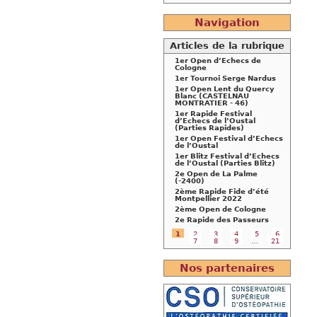
Navigation
Articles de la rubrique
1er Open d’Echecs de
Cologne
1er Tournoi Serge Nardus
1er Open Lent du Quercy
Blanc (CASTELNAU
MONTRATIER - 46)
1er Rapide Festival
d’Echecs de l’Oustal
(Parties Rapides)
1er Open Festival d’Echecs
de l’Oustal
1er Blitz Festival d’Echecs
de l’Oustal (Parties Blitz)
2e Open de La Palme
(-2400)
2ème Rapide Fide d’été
Montpellier 2022
2ème Open de Cologne
2e Rapide des Passeurs
1
2
3
4
5
6
7
8
9
…
21
Nos partenaires