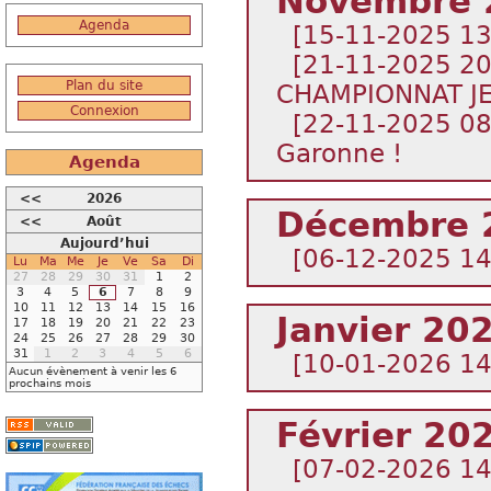
Novembre 
Agenda
[15-11-2025 1
[21-11-2025 2
Plan du site
CHAMPIONNAT J
Connexion
[22-11-2025 0
Garonne !
Agenda
<<
2026
Décembre 
<<
Août
Aujourd’hui
[06-12-2025 1
Lu
Ma
Me
Je
Ve
Sa
Di
27
28
29
30
31
1
2
3
4
5
6
7
8
9
10
11
12
13
14
15
16
Janvier 20
17
18
19
20
21
22
23
24
25
26
27
28
29
30
31
1
2
3
4
5
6
[10-01-2026 1
Aucun évènement à venir les 6
prochains mois
Février 20
[07-02-2026 1