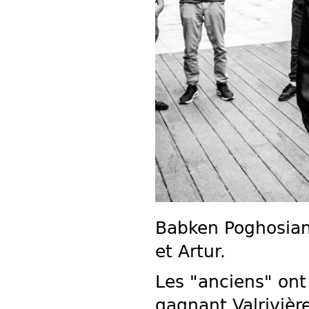
Babken Poghosian 
et Artur.
Les "anciens" ont
gagnant Valrivièr