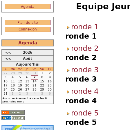
Equipe Jeun
Agenda
Plan du site
ronde 1
Connexion
ronde 1
Agenda
ronde 2
<<
2026
ronde 2
<<
Août
Aujourd’hui
ronde 3
Lu
Ma
Me
Je
Ve
Sa
Di
27
28
29
30
31
1
2
ronde 3
3
4
5
6
7
8
9
10
11
12
13
14
15
16
17
18
19
20
21
22
23
ronde 4
24
25
26
27
28
29
30
31
1
2
3
4
5
6
ronde 4
Aucun évènement à venir les 6
prochains mois
ronde 5
ronde 5