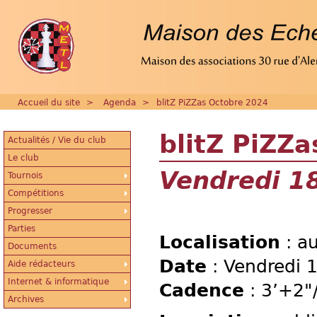
Accueil du site
>
Agenda
>
blitZ PiZZas Octobre 2024
blitZ PiZZ
Actualités / Vie du club
Le club
Vendredi 1
Tournois
Compétitions
Progresser
Parties
Localisation
: au
Documents
Date
: Vendredi 
Aide rédacteurs
Internet & informatique
Cadence
: 3’+2"/
Archives