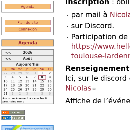
Inscription
: obl
Agenda
par mail à
Nicol
Plan du site
sur Discord.
Connexion
Participation de
Agenda
https://www.hel
<<
2026
toulouse-larden
<<
Août
Aujourd’hui
Renseignement
Lu
Ma
Me
Je
Ve
Sa
Di
27
28
29
30
31
1
2
Ici, sur le discor
3
4
5
6
7
8
9
10
11
12
13
14
15
16
17
18
19
20
21
22
23
Nicolas
24
25
26
27
28
29
30
31
1
2
3
4
5
6
Aucun évènement à venir les 6
Affiche de l’événe
prochains mois