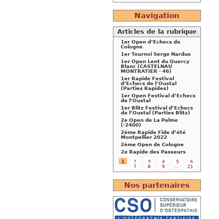
Navigation
Articles de la rubrique
1er Open d’Echecs de
Cologne
1er Tournoi Serge Nardus
1er Open Lent du Quercy
Blanc (CASTELNAU
MONTRATIER - 46)
1er Rapide Festival
d’Echecs de l’Oustal
(Parties Rapides)
1er Open Festival d’Echecs
de l’Oustal
1er Blitz Festival d’Echecs
de l’Oustal (Parties Blitz)
2e Open de La Palme
(-2400)
2ème Rapide Fide d’été
Montpellier 2022
2ème Open de Cologne
2e Rapide des Passeurs
1
2
3
4
5
6
7
8
9
…
21
Nos partenaires