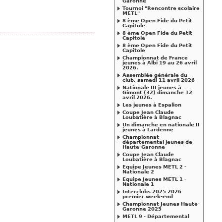
Garonne
Tournoi "Rencontre scolaire
METL"
8 ème Open Fide du Petit
Capitole
8 ème Open Fide du Petit
Capitole
8 ème Open Fide du Petit
Capitole
Championnat de France
jeunes à Albi 19 au 26 avril
2026.
Assemblée générale du
club, samedi 11 avril 2026
Nationale III jeunes à
Gimont (32) dimanche 12
avril 2026.
Les jeunes à Espalion
Coupe Jean Claude
Loubatière à Blagnac
Un dimanche en nationale II
jeunes à Lardenne
Championnat
départemental jeunes de
Haute-Garonne
Coupe Jean Claude
Loubatière à Blagnac
Equipe Jeunes METL 2 -
Nationale 2
Equipe Jeunes METL 1 -
Nationale 1
Interclubs 2025 2026
premier week-end
Championnat Jeunes Haute-
Garonne 2025
METL 9 - Départemental