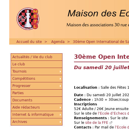
Accueil du site
>
Agenda
>
30ème Open International de Sai
30ème Open Inter
Actualités / Vie du club
Le club
Du samedi 20 juille
Tournois
Compétitions
Progresser
Localisation
: Salle des Fêtes 
Parties
Date
: Du samedi 20 juillet 20
Cadence
: 1h30 + 30sec/coups
Documents
Inscriptions
Aide rédacteurs
52€ Adulte / 26€ Jeune ensuite
Sur le site de
l’Ecole d’Echecs 
Internet & informatique
Renseignements
: Sur le sit
Archives
Sur le
site de la FFE
Contacts
: Par mail de
l’Ecole 