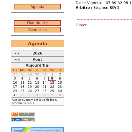
Didier Vignette : 07 89 82 98 
Agenda
Arbitre
: Stephen BOYD
Plan du site
Olivier
Connexion
Agenda
<<
2026
<<
Août
Aujourd’hui
Lu
Ma
Me
Je
Ve
Sa
Di
27
28
29
30
31
1
2
3
4
5
6
7
8
9
10
11
12
13
14
15
16
17
18
19
20
21
22
23
24
25
26
27
28
29
30
31
1
2
3
4
5
6
Aucun évènement à venir les 6
prochains mois