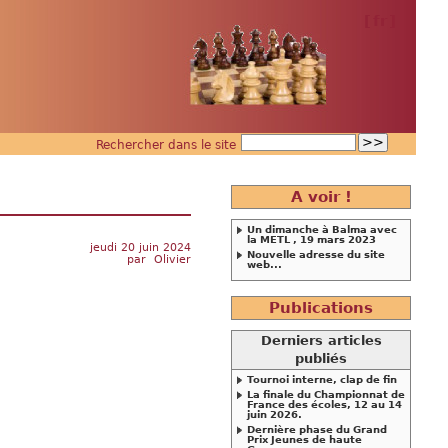
[
fr
]
Rechercher dans le site
A voir !
Un dimanche à Balma avec
la METL , 19 mars 2023
jeudi 20 juin 2024
Nouvelle adresse du site
par
Olivier
web...
Publications
Derniers articles
publiés
Tournoi interne, clap de fin
La finale du Championnat de
France des écoles, 12 au 14
juin 2026.
Dernière phase du Grand
Prix Jeunes de haute